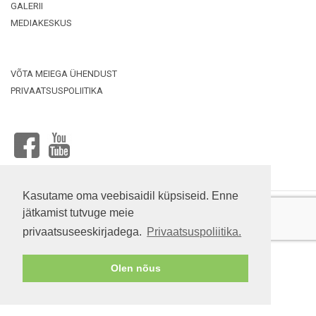
GALERII
MEDIAKESKUS
VÕTA MEIEGA ÜHENDUST
PRIVAATSUSPOLIITIKA
Faili üles
laadima
FACEBOOK
YOUTUBE
Kasutame oma veebisaidil küpsiseid. Enne
jätkamist tutvuge meie
privaatsuseeskirjadega.
Privaatsuspoliitika.
RYTERNA ®© 2025
Olen nõus
Veebisaidi arendamine:
www.s-e.lt