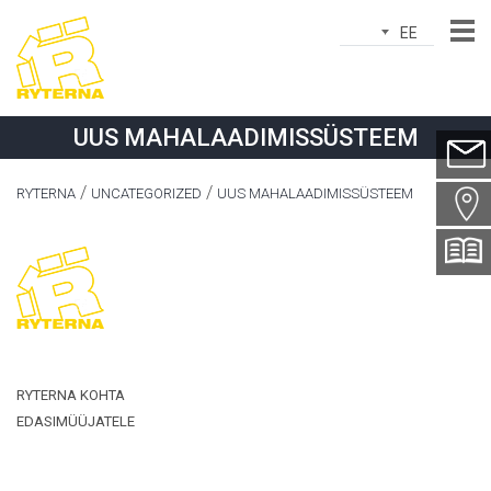
EE
Nimi*
UUS MAHALAADIMISSÜSTEEM
E-posti
aadress*
RYTERNA
UNCATEGORIZED
UUS MAHALAADIMISSÜSTEEM
Linn*
Riik*
Telefon*
Teema*
RYTERNA KOHTA
EDASIMÜÜJATELE
Sõnum*